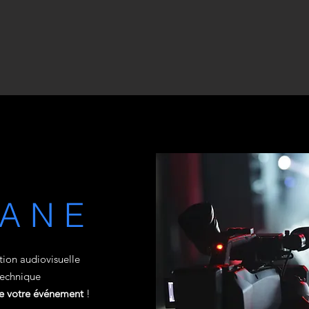
LANE
ion audiovisuelle
technique
de votre événement
!